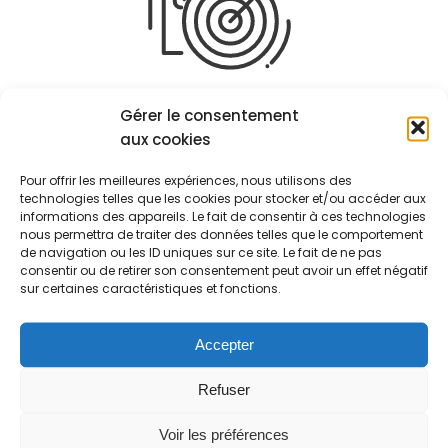
Le rôle de nos experts est d’éclairer,
Gérer le consentement
d’argumenter et/ou de proposer les orientations
aux cookies
stratégiques et opérationnelles les plus
opportunes.
Pour offrir les meilleures expériences, nous utilisons des
technologies telles que les cookies pour stocker et/ou accéder aux
informations des appareils. Le fait de consentir à ces technologies
L’accompagnement se concrétise par la
nous permettra de traiter des données telles que le comportement
rédaction du projet stratégique et sa
de navigation ou les ID uniques sur ce site. Le fait de ne pas
consentir ou de retirer son consentement peut avoir un effet négatif
valorisation.
sur certaines caractéristiques et fonctions.
LA BOÎTE À
OUTIL
|
Accepter
Les outils utilisés pour réaliser l'étude
Refuser
Voir les préférences