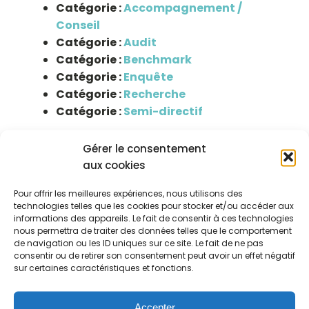
Catégorie :
Accompagnement /
Conseil
Catégorie :
Audit
Catégorie :
Benchmark
Catégorie :
Enquête
Catégorie :
Recherche
Catégorie :
Semi-directif
Études
Gérer le consentement
aux cookies
Pour offrir les meilleures expériences, nous utilisons des
Stratégie de communication
technologies telles que les cookies pour stocker et/ou accéder aux
informations des appareils. Le fait de consentir à ces technologies
Plan d'actions commerciales
nous permettra de traiter des données telles que le comportement
Etude de faisabilité commerciale
de navigation ou les ID uniques sur ce site. Le fait de ne pas
Définition de concept
consentir ou de retirer son consentement peut avoir un effet négatif
sur certaines caractéristiques et fonctions.
Audit Communication - Plan d'actions de
communication - Stratégie de
référencement
Accepter